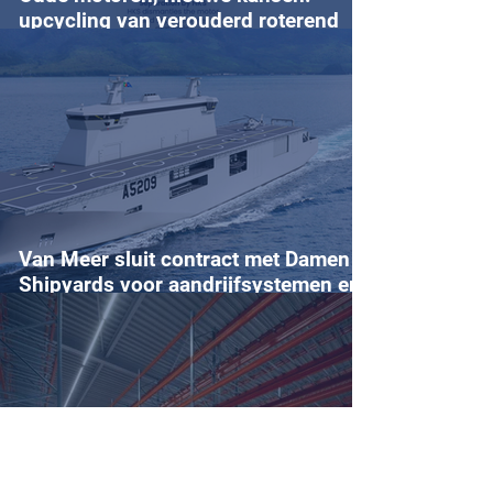
upcycling van verouderd roterend
equipment
Van Meer sluit contract met Damen
Shipyards voor aandrijfsystemen en
energieopslagsysteem in multi-
purpose vaartuig van de Portugese
Marine