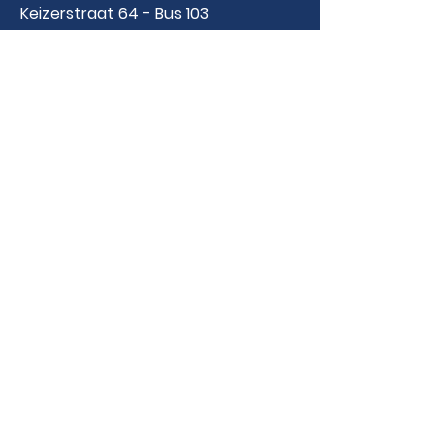
Keizerstraat 64 - Bus 103
2000 Antwerpen
+32 (0)3 369 02 40
service@vanmeer.be
Contact
Voornaam
E-mailadres
Laat een bericht achter...
Verzenden