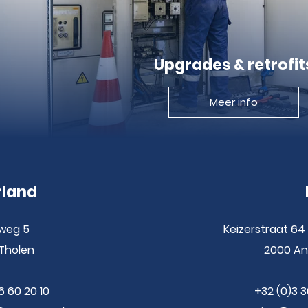
Upgrades & retrofit
Meer info
rland
weg 5
Keizerstraat 64 
Tholen
2000 A
6 60 20 10
+32 (0)3 