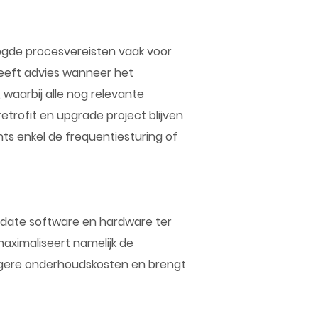
legde procesvereisten vaak voor
eeft advies wanneer het
waarbij alle nog relevante
trofit en upgrade project blijven
chts enkel de frequentiesturing of
o-date software en hardware ter
aximaliseert namelijk de
 lagere onderhoudskosten en brengt