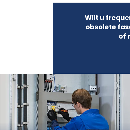
Wilt u freque
obsolete fas
of