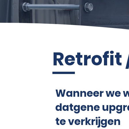
Retrofit & Upgrades
Retrofit
Wanneer we wi
datgene upgr
te verkrijgen