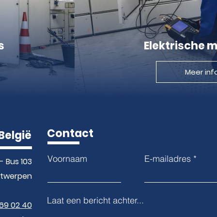
s
Elektrische 
Meer inf
Contact
België
Voornaam
E-mailadres
- Bus 103
ntwerpen
Laat een bericht achter...
369 02 40