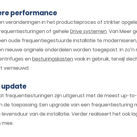
tere performance
en veranderingen in het productieproces of strikter opge
frequentiesturingen of gehele
Drive systemen
. Van Meer g
n oude frequentiegestuurde installatie te moderniseren, 
 nieuwe originele onderdelen worden toegepast. In zo’n re
centrifuges en
besturingskasten
vaak in gebruik, terwijl sle
dt vernieuwd.
 update
dat frequentiesturingen zijn uitgerust met de meest up-t
n de toepassing. Een upgrade van een frequentiesturing m
e levensduur van de installatie. Verder realiseert het ook
h mee.