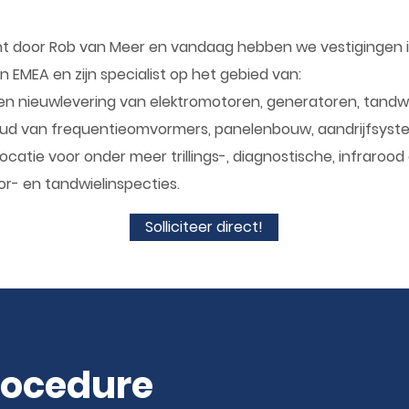
icht door Rob van Meer en vandaag hebben we vestigingen in
n EMEA en zijn specialist op het gebied van:
en nieuwlevering van elektromotoren, generatoren, tandwi
houd van frequentieomvormers, panelenbouw, aandrijfsyst
locatie voor onder meer trillings-, diagnostische, infraroo
or- en tandwielinspecties.
Solliciteer direct!
procedure