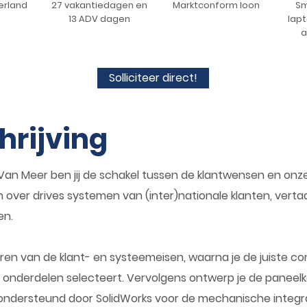
erland
27 vakantiedagen en
Marktconform loon
Sm
13 ADV dagen
lapt
a
Solliciteer direct!
hrijving
bij Van Meer ben jij de schakel tussen de klantwensen en on
over drives systemen van (inter)nationale klanten, vertaa
en.
ren van de klant- en systeemeisen, waarna je de juiste 
 onderdelen selecteert. Vervolgens ontwerp je de paneelk
ondersteund door SolidWorks voor de mechanische integra