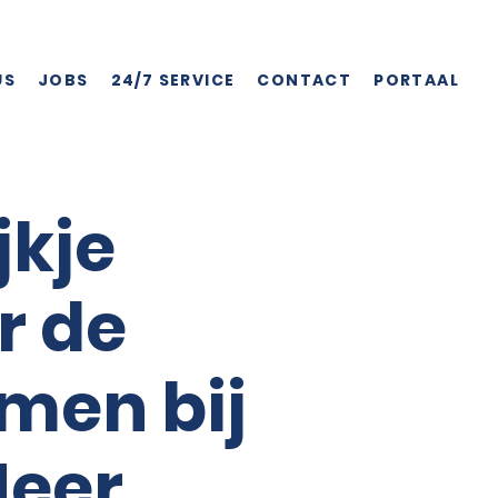
US
JOBS
24/7 SERVICE
CONTACT
PORTAAL
jkje
r de
men bij
Meer