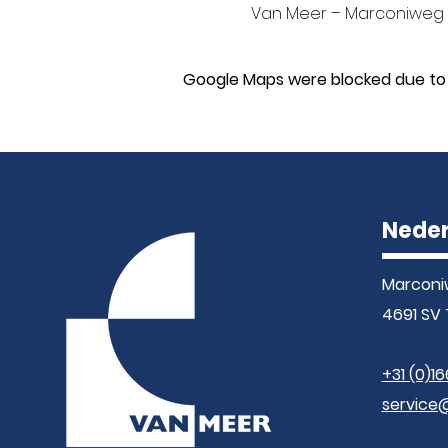
Van Meer – Marconiweg 5
Google Maps were blocked due to y
Nede
Marconi
4691 SV 
+31 (0)16
service