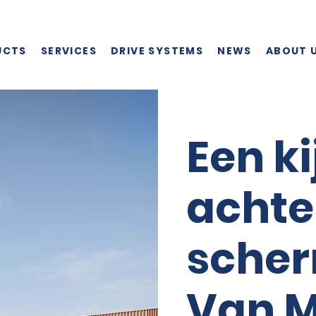
UCTS
SERVICES
DRIVE SYSTEMS
NEWS
ABOUT 
Een ki
achte
scher
Van 