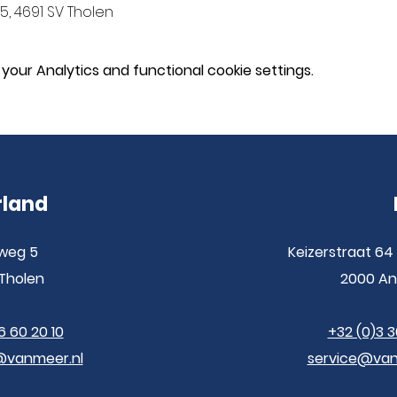
, 4691 SV Tholen
our Analytics and functional cookie settings.
rland
weg 5
Keizerstraat 64 
Tholen
2000 A
6 60 20 10
+32 (0)3 
@vanmeer.nl
service@va