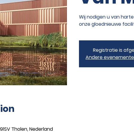
Wij nodigen u van harte 
onze gloednieuwe facili
Registratie is afg
Andere evenementen
ion
91SV Tholen, Nederland