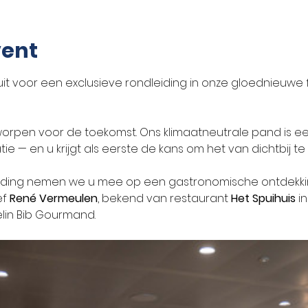
vent
it voor een exclusieve rondleiding in onze gloednieuwe fa
orpen voor de toekomst. Ons klimaatneutrale pand is e
 — en u krijgt als eerste de kans om het van dichtbij te
iding nemen we u mee op een gastronomische ontdekking
f 
René Vermeulen
, bekend van restaurant 
Het Spuihuis
 i
lin Bib Gourmand.