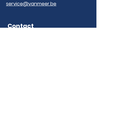
service@vanmeer.be
Contact
Voornaam
E-mailadres
Laat een bericht achter...
Verzenden