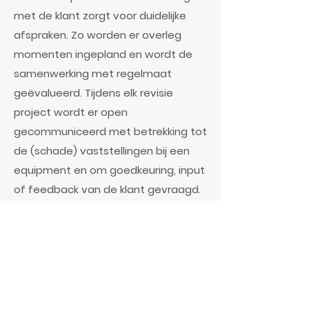
met de klant zorgt voor duidelijke
afspraken. Zo worden er overleg
momenten ingepland en wordt de
samenwerking met regelmaat
geëvalueerd. Tijdens elk revisie
project wordt er open
gecommuniceerd met betrekking tot
de (schade) vaststellingen bij een
equipment en om goedkeuring, input
of feedback van de klant gevraagd.
Zo weet de klant op voorhand wat hij
kan verwachten en kan er in overleg
steeds de juiste en meest rendabele
beslissing worden genomen.