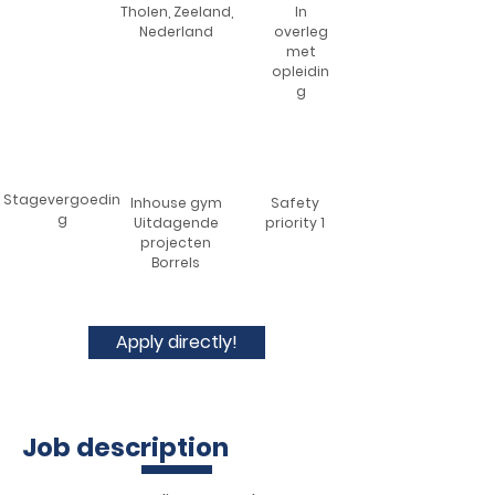
Tholen, Zeeland,
In
Nederland
overleg
met
opleidin
g
Stagevergoedin
Inhouse gym
Safety
g
Uitdagende
priority 1
projecten
Borrels
Apply directly!
Job description