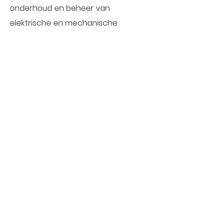
onderhoud en beheer van
elektrische en mechanische
installaties. Als system integrator en
serviceprovider bedienen we
uiteenlopende industriesectoren en
de maritieme wereld. Wat ons uniek
maakt? We bundelen al deze
expertise onder één dak en
begeleiden installaties gedurende
hun volledige levensduur.
Sinds onze oprichting in 1991 door
Rob van Meer zijn we uitgegroeid
tot een toonaangevende
organisatie met vestigingen in