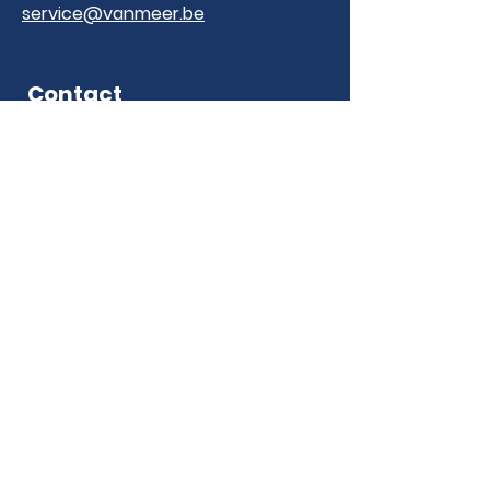
service@vanmeer.be
Contact
Voornaam
E-mailadres
Laat een bericht achter...
Verzenden